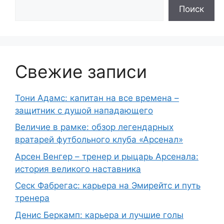
Поиск
Свежие записи
Тони Адамс: капитан на все времена –
защитник с душой нападающего
Величие в рамке: обзор легендарных
вратарей футбольного клуба «Арсенал»
Арсен Венгер – тренер и рыцарь Арсенала:
история великого наставника
Сеск Фабрегас: карьера на Эмирейтс и путь
тренера
Денис Беркамп: карьера и лучшие голы